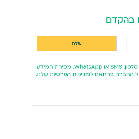
ם בהקדם
השארת פרטייך מהווה את הסכמתך כי נציג אביה אחסנה יחזור אליך בהצעה מותאמת אישית באמצעות טלפון, SMS או WhatsApp. מסירת המידע
ע של החברה בהתאם
למדיניות הפרטיות
שלנו.