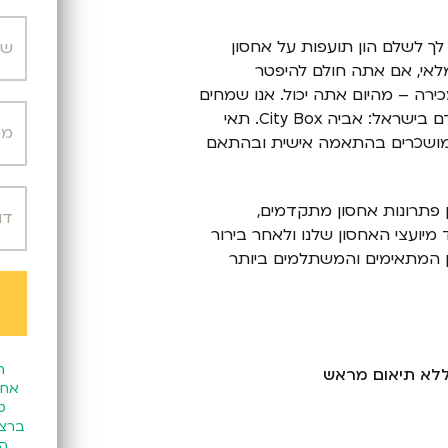
ך לשלם הון תועפות על אחסון
לאי, אם אתה חולם להיפטר
ה – מהיום אתה יכול. אנו שמחים
להעמיד לרשותך את פתרון האחסון הטוב והמתקדם בישראל: אביה City Box. תאי
, המושכרים בהתאמה אישית ובהתאם
 פתרונות אחסון מתקדמים,
יועצי האחסון שלנו ולאחר בירור
ן המתאימים והמשתלמים ביותר
ה
אחס
ברצו
הח