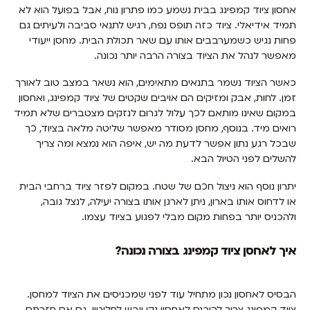
אחסון ציוד קמפינג בבית נשמע כמו פתרון נוח, אבל בפועל הוא לא
תמיד אידיאלי. ציוד כזה תופס נפח, רגיש לתנאי סביבה ולעיתים גם
פחות נגיש כשמערבבים אותו עם שאר תכולת הבית. מחסן ייעודי
מאפשר לנהל את הציוד בצורה הרבה יותר נכונה.
כאשר הציוד נשמר בתנאים מתאימים, הוא נשאר במצב טוב לאורך
זמן. לחות, אבק ומזיקים הם אויבים שקטים של ציוד קמפינג, ואחסון
במקום שאינו מותאם לכך עלול לגרום לנזקים מצטברים שלא תמיד
רואים מיד. בנוסף, מחסן מסודר מאפשר שליטה מלאה בציוד, כך
שבכל רגע נתון אפשר לדעת מה יש, איפה הוא נמצא ומה צריך
להשלים לפני הטיול הבא.
יתרון נוסף הוא ניצול חכם של שטח. במקום לפזר ציוד ברחבי הבית
או לדחוס אותו בארון, ניתן לארגן אותו בצורה יעילה, לנצל גובה,
ולהכניס יותר בפחות מקום מבלי לפגוע בציוד עצמו.
איך לאחסן ציוד קמפינג בצורה נכונה?
הבסיס לאחסון נכון מתחיל עוד לפני שמכניסים את הציוד למחסן.
ציוד קמפינג צריך להיכנס לאחסון נקי ויבש לחלוטין. גם אם חזרתם