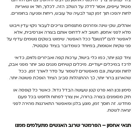
מטיול עייפים, אסור לדלג על השלב הזה. לכלוך, חול או שאריות
לחות יהפכו תוך זמן קצר לבעיה של עובש, ריחות ופגיעה בחומרים.
אוהלים, שקי שינה ומזרנים מתנפחים צריכים לעבור ניקוי עדין וייבוש
מלא לפני אחסון. חשוב לא לדחוס אותם בצורה אגרסיבית, אלא
לאפשר להם "לנשום" ככל האפשר. שימוש בשקים נושמים עדיף על
פני שקיות אטומות, במיוחד כשמדובר בציוד טקסטיל.
ציוד קטן יותר, כמו כלי בישול, ערכות קפה ואביזרים נלווים, כדאי
לרכז במיכלים ייעודיים. מיכלים קשיחים מגנים טוב יותר מפני אבק,
לחות ופגיעות, וגם מאפשרים לשמור על סדר לאורך זמן. ככל
שהארגון ברור יותר, כך ההתנהלות סביב הציוד הופכת פשוטה יותר.
סימון נכון הוא פרט קטן שעושה הבדל גדול. כאשר כל קופסה או
תיק מסומנים בצורה ברורה, אין צורך לפתוח ולחפש בכל פעם
מחדש. זה חוסך זמן, מונע בלגן ומאפשר התארגנות מהירה לפני
יציאה לשטח.
תנאי אחסון – הפרמטר שרוב האנשים מתעלמים ממנו