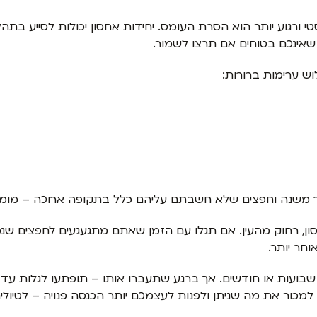
טי ורגוע יותר הוא הסרת העומס. יחידות אחסון יכולות לסייע בת
שאינכם בטוחים אם תרצו לשמור.
לוש ערימות ברורות:
ר משנה וחפצים שלא חשבתם עליהם כלל בתקופה ארוכה – מומל
סון, רחוק מהעין. אם תגלו עם הזמן שאתם מתגעגעים לחפצים ש
חר יותר.
שבועות או חודשים. אך ברגע שתעברו אותו – תופתעו לגלות עד כ
מכור את מה שניתן ולפנות לעצמכם יותר הכנסה פנויה – לטיולים,