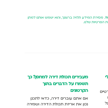
השארת פרטייך מהווה את הסכמתך כי נציג אביה אחסנה יחזור אליך בהצעה מותאמת אישית באמצעות טלפון, SMS או WhatsApp. מסירת המידע תלויה ברצונך, והוא ישמש אותנו למתן
ת הפרטיות
שלנו.
: 5 כללי
מעבירים תכולת דירה למחסן? כך
מגבלות אח
תשמרו על הדברים בתוך
במחסנים 
הקרטונים
טיים
הנגישות ה
תכולת דיר
אם אתם עוברים דירה, כדאי לתכנן
ל
כיום פריט
נכון את אריזת תכולת הדירה ושמירה