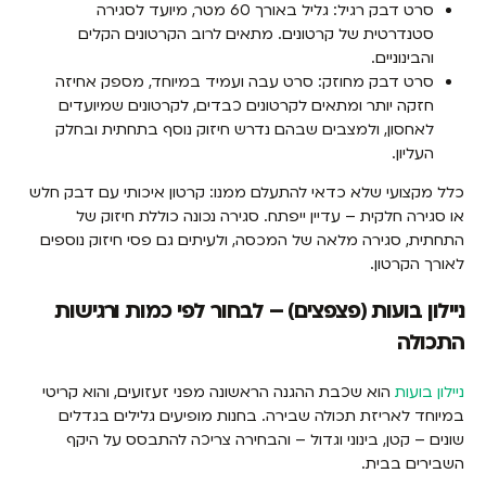
סרט דבק רגיל: גליל באורך 60 מטר, מיועד לסגירה
סטנדרטית של קרטונים. מתאים לרוב הקרטונים הקלים
והבינוניים.
סרט דבק מחוזק: סרט עבה ועמיד במיוחד, מספק אחיזה
חזקה יותר ומתאים לקרטונים כבדים, לקרטונים שמיועדים
לאחסון, ולמצבים שבהם נדרש חיזוק נוסף בתחתית ובחלק
העליון.
כלל מקצועי שלא כדאי להתעלם ממנו: קרטון איכותי עם דבק חלש
או סגירה חלקית – עדיין ייפתח. סגירה נכונה כוללת חיזוק של
התחתית, סגירה מלאה של המכסה, ולעיתים גם פסי חיזוק נוספים
לאורך הקרטון.
ניילון בועות (פצפצים) – לבחור לפי כמות ורגישות
התכולה
ניילון בועות
הוא שכבת ההגנה הראשונה מפני זעזועים, והוא קריטי
במיוחד לאריזת תכולה שבירה. בחנות מופיעים גלילים בגדלים
שונים – קטן, בינוני וגדול – והבחירה צריכה להתבסס על היקף
השבירים בבית.