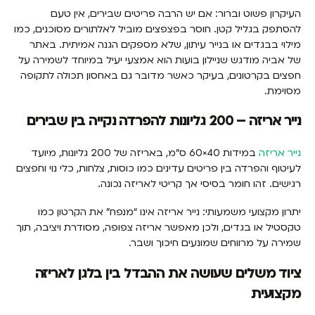
העיקרון פשוט וברור: אם יש הרבה פריטים שבירים, אין טעם
להסתפק בגליל קטן. חוסר בפצפצים מוביל לאלתורים מסוכנים, כמו
מילוי בבגדים או בנייר עיתון, שלא מספקים הגנה אמיתית. באתר
של אביה מודגש שניילון בועות הוא אמצעי יעיל במיוחד לשמירה על
חפצים בקרטונים, בעיקר כאשר מדובר גם באחסון תכולה לתקופה
מסוימת.
נייר אריזה – 200 גליונות להפרדה נקייה בין שבירים
נייר אריזה
במידות 40×60 ס"מ, באריזה של 200 גליונות, מיועד
לעיטוף והפרדה בין פריטים עדינים כמו כוסות, צלחות, כלי נוי וחפצים
רגישים. זהו חומר בסיסי אך קריטי לאריזה נכונה.
יתרון מקצועי משמעותי: נייר אריזה אינו “מנפח” את הקרטון כמו
טקסטיל או בגדים, ולכן מאפשר אריזה צפופה, מסודרת ויציבה, תוך
שמירה על מרווחים שמונעים חיכוך ושבר.
ציוד משלים שעושה את ההבדל בין בלגן לאריזה
מקצועית