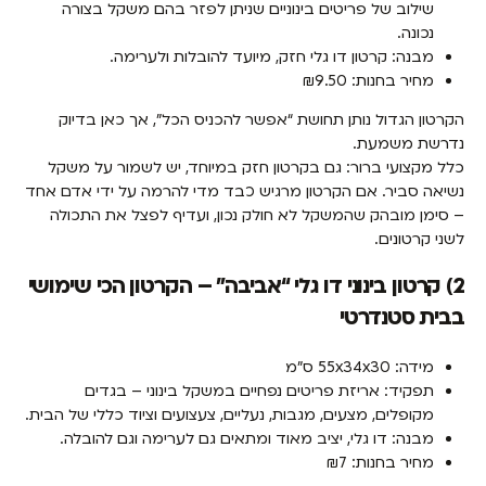
שילוב של פריטים בינוניים שניתן לפזר בהם משקל בצורה
נכונה.
מבנה: קרטון דו גלי חזק, מיועד להובלות ולערימה.
מחיר בחנות: ₪9.50
הקרטון הגדול נותן תחושת “אפשר להכניס הכל”, אך כאן בדיוק
נדרשת משמעת.
כלל מקצועי ברור: גם בקרטון חזק במיוחד, יש לשמור על משקל
נשיאה סביר. אם הקרטון מרגיש כבד מדי להרמה על ידי אדם אחד
– סימן מובהק שהמשקל לא חולק נכון, ועדיף לפצל את התכולה
לשני קרטונים.
2) קרטון בינוני דו גלי “אביבה” – הקרטון הכי שימושי
בבית סטנדרטי
מידה: 55x34x30 ס"מ
תפקיד: אריזת פריטים נפחיים במשקל בינוני – בגדים
מקופלים, מצעים, מגבות, נעליים, צעצועים וציוד כללי של הבית.
מבנה: דו גלי, יציב מאוד ומתאים גם לערימה וגם להובלה.
מחיר בחנות: ₪7