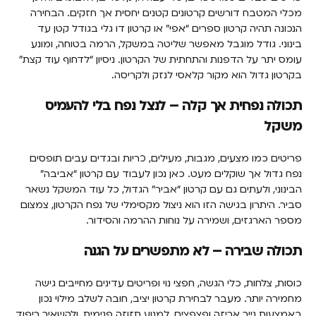
מכלי המטבח דורשים קרטונים קטנים יחסית אך חזקים. הבחירה
הנכונה תהיה קרטון ספרים “אפי” או קרטון דו גלי בגודל קטן עד
בינוני. גודל מוגבל מאפשר שליטה במשקל, הרמה בטוחה, ומונע
עומס יתר על הדפנות והתחתית של הקרטון. ניסיון “לדחוף עוד קצת”
בקרטון גדול הוא מקור קלאסי לנזק ולקריסה.
תכולה נפחית אך קלה – לנצל נפח בלי להעמיס
משקל
פריטים כמו מצעים, מגבות, מעילים, כריות ובגדים עבים תופסים
נפח גדול אך שוקלים מעט. כאן נכון לעבוד עם קרטון “אביבה”
הבינוני, ולעתים גם עם קרטון “אביר” הגדול, כל עוד המשקל נשאר
סביר. היתרון בגישה הזו הוא ניצול מקסימלי של נפח הקרטון, צמצום
מספר הארגזים, ושמירה על נוחות ההרמה והסידור.
תכולה שבירה – לא מתפשרים על הגנה
כוסות, צלחות, כלי הגשה, חפצי נוי ופריטים עדינים מחייבים גישה
מחמירה יותר. מעבר לבחירת קרטון יציב, חובה לשלב מילוי נכון
באמצעות נייר אריזה ופצפצים, למנוע תזוזה פנימית, ולהשאיר ריפוד