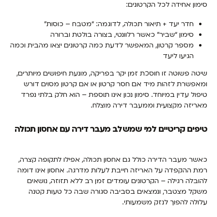
סימון אחידה לכל הקרטונים:
חדר יעד + תיאור תכולה, לדוגמה: “מטבח – כוסות”
סימון “שביר” כאשר רלוונטי, בצורה בולטת וברורה
מספר קרטון, המאפשר לדעת כמה קרטונים יצאו מהבית וכמה
הגיעו ליעד
שיטה פשוטה זו חוסכת זמן יקר בפריקה, מונעת חיפושים מיותרים,
ומאפשרת לזהות מיד אם חסר קרטון או אם קרטון מסוים דורש
טיפול עדין במיוחד. סימון נכון אינו תוספת – הוא חלק בלתי נפרד
מאריזה מקצועית וממעבר דירה מוצלח.
טיפים קריטיים למי שמשלב מעבר דירה עם אחסון תכולה
כאשר מעבר הדירה כולל גם אחסון תכולה, אפילו לתקופה קצרה,
רמת ההקפדה על האריזה חייבת לעלות מדרגה. אחסון אינו דומה
להובלה רגילה – הקרטונים עומדים זמן רב ללא תזוזה, נושאים
משקל מצטבר, ונמצאים בסביבה סגורה שבה כל טעות קטנה
עלולה להפוך לנזק משמעותי.