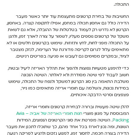
התכולה.
החשיבות של בחירת קרטונים מתעצמת עוד יותר כאשר מעבר
הדירה כולל גם אחסון תכולה במחסן, אפילו לתקופה קצרה. באחסון,
הקרטון לא נדרש רק לעמוד בטלטלות של ההובלה, אלא גם לשאת
משקל של קרטונים נוספים מעליו, לשמור על צורה לאורך זמן, ולהגן
על התכולה מפני לחות, לחץ ותזוזות. שימוש בקרטונים חלשים או לא
מתאימים עלול לגרום לקריסה מדורגת של הערימה, לנזק מצטבר
לציוד, ובמקרים מסוימים גם לעובש או פגיעה בפריטים רגישים.
כדי להימנע מטעויות נפוצות ולהפוך את תהליך האריזה ליעיל ובטוח,
חשוב לעבוד לפי שיטה מסודרת ולא לאלתר. השיטה הנכונה
משלבת התאמה בין סוג הקרטון למשקל ולנפח של התכולה, שימוש
במידות נכונות, והשלמה עם חומרי אריזה מתאימים כמו נייר,
פצפצים וסרטי הדבקה איכותיים.
להלן שיטה מעשית וברורה לבחירת קרטונים וחומרי אריזה,
המבוססת על מגוון מוצרי
חנות חומרי האריזה של אביה – Avia
Packing
. השיטה מפרטת את סוגי הקרטונים הנפוצים, המידות
השונות, ומה נכון לארוז בכל אחד מהם, כך שתוכלו לתכנן את מעבר
הדירה בצורה חכמה, לחסוך זמן, למנוע נזקים ולהגיע לפריקה רגועה