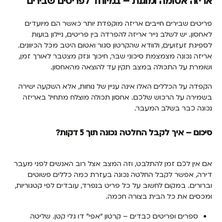
אריזה אטומה ומוגנת – במיוחד לפריטים שבירים
פריטים שבירים חייבים אריזה מוקפדת יותר כאשר הם מיועדים
לאחסון. יש לשלב נייר אריזה להפרדה בין פריטים, ניילון בועות
לספיגת זעזועים, ולוודא שהקרטון סגור ואטום היטב מכל הכיוונים.
אריזה נכונה מצמצמת סיכוני שבר, חיכוך ונזק מצטבר לאורך זמן,
ושומרת על התכולה במצב תקין עד להוצאה מהאחסון.
הקפדה על הכללים האלו אינה עניין של נוחות, אלא השקעה ישירה
בשמירה על הרכוש שלכם. אחסון תכולה מוצלח מתחיל באריזה
נכונה כבר בשלב המעבר.
סיכום – איך לקבל החלטה נכונה תוך 5 דקות?
אם אין לכם זמן להתלבט, וזה המצב אצל רוב האנשים לפני מעבר
דירה, אפשר לקבל החלטה נכונה בעזרת כמה כללים פשוטים
וברורים. במקום לחשוב על כל פריט בנפרד, עובדים לפי קטגוריות,
ומכסים את כל הבית בצורה חכמה.
ספרים ופריטים כבדים – קרטון “אפי” דו גלי קטן. שליטה