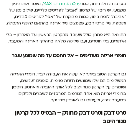
בערכות גדולות יותר, כמו
ערכת 4 חדרים MAXI
, נשמר אותו היגיון
מקצועי. יש ריבוי של קרטוני “אביב” לפריטים כלליים, שילוב נכון של
“אביבה” לנפח בינוני, כמות מבוקרת של “אפי” לפריטים כבדים,
ותוספת של סרטי דבק, פצפצים ונייר אריזה בהתאם להיקף התכולה.
התוצאה היא פתרון כולל שעובד מהקרטון הראשון ועד האחרון – בלי
אלתורים, בלי חוסרים, ועם שליטה מלאה בתהליך האריזה והמעבר.
חומרי אריזה משלימים – אל תחסכו על מה שמונע שבר
גם הקרטון הטוב ביותר לא יעשה את העבודה לבד. חומרי האריזה
המשלימים הם אלו שמונעים תזוזה פנימית, סופגים זעזועים,
ושומרים על הקרטון סגור ויציב לכל אורך ההובלה והאחסון. חיסכון
בחומרי אריזה הוא אחד הגורמים המרכזיים לשברים ולנזקים
במעבר דירה, ולעיתים גם לאובדן ציוד יקר.
סרט דבק וסרט דבק מחוזק – הבסיס לכל קרטון
סגור היטב