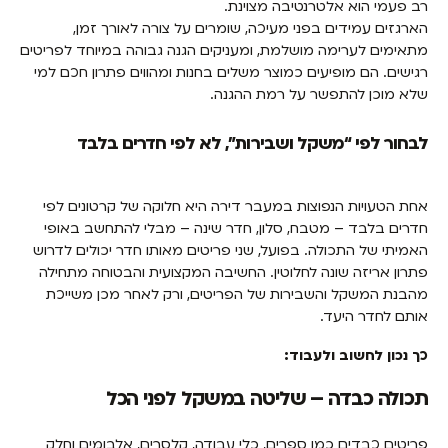
רב פעמי הוא אלטרנטיבה מצוינת.
הארגזים עמידים בפני מעיכה, שומרים על צורה לאורך זמן,
מתאימים לערימה מושלמת, ומעניקים הגנה גבוהה במיוחד לפריטים
רגישים. הם מופיעים כמוצר משלים בחנות ומהווים פתרון חכם למי
שלא מוכן להתפשר על רמת ההגנה.
לבחור לפי “משקל ושבירות”, לא לפי חדרים בלבד
אחת הטעויות הנפוצות במעבר דירה היא חלוקה של קרטונים לפי
חדרים בלבד – מטבח, סלון, חדר שינה – מבלי להתחשב באופי
האמיתי של התכולה. בפועל, שני פריטים מאותו חדר יכולים לדרוש
פתרון אריזה שונה לחלוטין. החשיבה המקצועית והבטוחה מתחילה
מהבנת המשקל והשבירות של הפריטים, ורק לאחר מכן משייכת
אותם לחדר היעד.
כך נכון לחשוב ולעבוד:
תכולה כבדה – שליטה במשקל לפני הכל
פריטים כבדים כמו ספרים, כלי עבודה, קלסרים, אלבומים וחלק