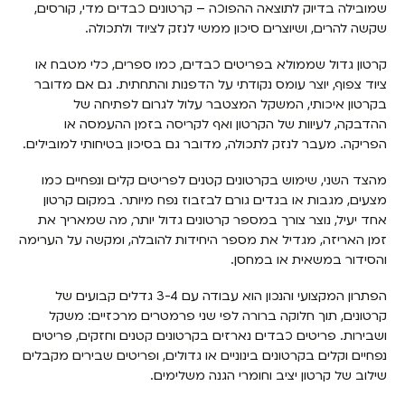
שמובילה בדיוק לתוצאה ההפוכה – קרטונים כבדים מדי, קורסים,
שקשה להרים, ושיוצרים סיכון ממשי לנזק לציוד ולתכולה.
קרטון גדול שממולא בפריטים כבדים, כמו ספרים, כלי מטבח או
ציוד צפוף, יוצר עומס נקודתי על הדפנות והתחתית. גם אם מדובר
בקרטון איכותי, המשקל המצטבר עלול לגרום לפתיחה של
ההדבקה, לעיוות של הקרטון ואף לקריסה בזמן ההעמסה או
הפריקה. מעבר לנזק לתכולה, מדובר גם בסיכון בטיחותי למובילים.
מהצד השני, שימוש בקרטונים קטנים לפריטים קלים ונפחיים כמו
מצעים, מגבות או בגדים גורם לבזבוז נפח מיותר. במקום קרטון
אחד יעיל, נוצר צורך במספר קרטונים גדול יותר, מה שמאריך את
זמן האריזה, מגדיל את מספר היחידות להובלה, ומקשה על הערימה
והסידור במשאית או במחסן.
הפתרון המקצועי והנכון הוא עבודה עם 3-4 גדלים קבועים של
קרטונים, תוך חלוקה ברורה לפי שני פרמטרים מרכזיים: משקל
ושבירות. פריטים כבדים נארזים בקרטונים קטנים וחזקים, פריטים
נפחיים וקלים בקרטונים בינוניים או גדולים, ופריטים שבירים מקבלים
שילוב של קרטון יציב וחומרי הגנה משלימים.