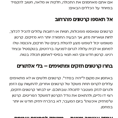
אם אתם מאחסנים את התכולה, חלקית או מלאה, חשוב להקפיד
במיוחד על הכללים הבאים:
אל תאספו קרטונים מהרחוב
קרטונים שנאספו ממכולות, חנויות או רחובות עלולים להכיל לכלוך,
לחות ושאריות מזון, אך הבעיה החמורה יותר היא מזיקים. קרטון
משומש יכול לשמש מצע להטלת ביצים של חרקים, והכנסה שלו
למחסן או לבית עלולה לגרום לפגיעה ברהיטים, בטקסטיל ובציוד
רגיש. קרטון חדש ונקי הוא תנאי בסיסי לאחסון תכולה בטוח.
בחרו קרטונים חזקים ומתאימים – בלי אלתורים
באחסון אין מקום ל”יהיה בסדר”. קרטונים חלשים או לא מתאימים
עלולים לקרוס תחת משקל של קרטונים אחרים, להתעוות עם הזמן
ולגרום לנזק מצטבר לתכולה שבתוכם. יש לבחור קרטונים חזקים,
רצוי דו גליים, ולהתאים את גודל הקרטון למשקל הפריטים. קרטון
ש”מחזיק איכשהו” ביום המעבר, לא בהכרח יחזיק חודש או יותר
במחסן.