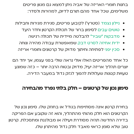
בחנות חומרי האריזה של אביה ניתן למצוא גם מגוון פריטים
משלימים, שכל אחד מהם תורם לדיוק, למהירות ולסדר:
ניילון נצמד
(סטרץ’) לקיבוע פריטים, סגירת מגירות וחבילות
טושים עבים
לסימון ברור של תכולת הקרטון וחדר היעד
מדבקות “שביר”
להבלטה מיידית של תכולה רגישה
ידית אחיזה לסרט דבק
שמאפשרת עבודה מהירה ונוחה
סכין יפני
לפתיחה וחיתוך מדויק של קרטונים וחומרי אריזה
כל אחד מהפריטים האלו אולי נראה שולי בפני עצמו, אך יחד הם
יוצרים תהליך אריזה יעיל, מדויק ובטוח הרבה יותר – כזה שמונע
טעויות קטנות שעלולות להפוך לנזק גדול במעבר הדירה.
סימון נכון של קרטונים – חלק בלתי נפרד מהבחירה
בחירת קרטון אינה מסתיימת בגודל או בחוזק שלו. סימון נכון של
הקרטונים הוא חלק מהותי מהתהליך, והוא זה שקובע אם הפריקה
בדירה החדשה תהיה מסודרת ויעילה או מבולגנת ומתסכלת. קרטון
טוב שלא סומן כראוי מאבד חלק גדול מהיתרון שלו.