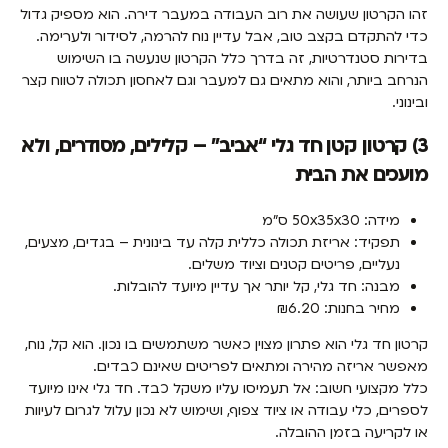
זהו הקרטון שעושה את רוב העבודה במעבר דירה. הוא מספיק גדול
כדי להתקדם בקצב טוב, אבל עדיין נוח להרמה, לסידור ולערימה.
בדירות סטנדרטיות, זה בדרך כלל הקרטון שנעשה בו השימוש
הנרחב ביותר, והוא מתאים גם למעבר וגם לאחסון תכולה לטווח קצר
ובינוני.
3) קרטון קטן חד גלי “אביב” – קלילים, מסודרים, ולא
מועכים את הבית
מידה: 50x35x30 ס"מ
תפקיד: אריזת תכולה כללית קלה עד בינונית – בגדים, מצעים,
נעליים, פריטים קטנים וציוד משלים.
מבנה: חד גלי, קל יותר אך עדיין מיועד להובלות.
מחיר בחנות: ₪6.20
קרטון חד גלי הוא פתרון מצוין כאשר משתמשים בו נכון. הוא קל, נוח,
מאפשר אריזה מהירה ומתאים לפריטים שאינם כבדים.
כלל מקצועי חשוב: אל תעמיסו עליו משקל כבד. חד גלי אינו מיועד
לספרים, כלי עבודה או ציוד צפוף, ושימוש לא נכון עלול לגרום לעיוות
או לקריעה בזמן ההובלה.