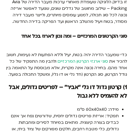
זו בדיוק הלוגיקה שעומדת מאחורי ערכות מעבר הדירה של Avia
Packing – שילוב מחושב של גדלים שונים, שנועד לאפשר אריזה
נכונה לכל סוג תכולה, למנוע עומסים מיותרים, ולייצר מעבר דירה
מסודר, בטוח ויעיל מהשלב הראשון ועד הפריקה בדירה החדשה.
סוגי הקרטונים המרכזיים – ומה נכון לארוז בכל אחד
כדי שמעבר הדירה יהיה בטוח, יעיל וללא הפתעות לא נעימות, חשוב
להכיר את
סוגי ארגזי הקרטון המרכזיים
ולהבין מה התפקיד של כל
אחד מהם. בחירה נכונה אינה מקרית, אלא מבוססת על התאמה בין
גודל הקרטון, סוג הקרטון (חד גלי או דו גלי), ומשקל התכולה בפועל.
1) קרטון גדול דו גלי “אביר” – לפריטים גדולים, אבל
לא להעמיס ללא גבול
מידה: 60x40x40 ס"מ
תפקיד: אריזת פריטים גדולים יחסית, שדורשים נפח אך אינם
כבדים בצורה קיצונית. מתאים במיוחד לסירים ומחבתות
גדולים, כלי מטבח רחבים, חלקים מפורקים של ציוד ביתי, או