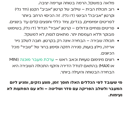
מלאה במשקל, הרמה בטוחה וערימה יציבה.
רוב תכולת הבית – שילוב של קרטון “אביב” הקטן (חד גלי)
וקרטון “אביבה” הבינוני (דו גלי). זה הכיסוי הרחב ביותר
לפריטים יומיומיים, בגדים, ציוד כללי וחפצים קלים עד בינוניים.
פריטים נפחיים וגדולים – קרטון “אביר” הגדול (דו גלי), בשימוש
מבוקר וללא העמסת יתר. מתאים לנפח, לא למשקל.
תכולה שבירה – הבחירה אינה רק בקרטון. חובה לשלב נייר
אריזה, ניילון בועות, סגירה חזקה וסימון ברור של “שביר” מכל
הכיוונים.
רוצים מינימום טעויות וכאב ראש –
ערכת מעבר מוכנה
(MINI
או MAXI) בהתאם לגודל הדירה והיקף התכולה השבירה היא
הבחירה הבטוחה והיעילה ביותר.
מי שעובד לפי הכללים האלו חוסך זמן, מונע נזקים, ומגיע ליום
המעבר ולשלב הפריקה עם סדר ושליטה – ולא עם הפתעות לא
נעימות.