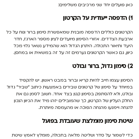
כאן פועלים יחד שני מרכיבים משלימים:
1) הדפסה ייעודית על הקרטון
הקרטונים כוללים הדפסה מובנית שמאפשרת סימון ברור ונוח על כל
ארבעת הצדדים. אזורי הסימון מיועדים לציון מספר הארגז, חדר
היעד ותיאור התכולה. היתרון הגדול הוא שהמידע נשאר גלוי מכל
כיוון, גם כאשר הקרטונים נערמים זה על זה במשאית או במחסן.
2) סימון גדול, ברור ובולט
הסימון עצמו חייב להיות קריא וברור במבט ראשון. יש להקפיד
במיוחד על סימון של קרטונים שבירים באמצעות כיתוב “שביר” גדול
ובולט, ולא להסתפק בסימון קטן בצד אחד. חשוב לסמן גם את
החלק העליון של הקרטון, כך שהמובילים יזהו מיד את הכיוון הנכון
להנחה ויימנעו מהנחה הפוכה או מהעמסה מיותרת.
שיטת סימון מומלצת שעובדת בפועל
כדי לשמור על סדר ושליטה מלאה בתכולה, מומלץ לאמץ שיטת