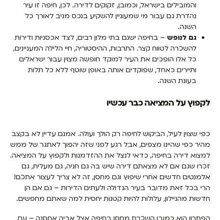
והמובילים בישראל, וכמובן, זקוקים לדירה. לכן, חיפה זו עיר
נהדרת גם עבור מי שמעוניין להשקיע בנכס מניב לאורך כל
השנה.
גם לנופש
– בחיפה ישנם בתי מלון רבים, לצד אכסניות ודירות
להשכרה לטווח קצר. התרבות, ההיסטוריה, חיי הלילה המעניינים,
כל אלו הופכים את העיר למוקד חופשה מצוין עבור ישראלים
ותיירים כאחד, שפוקדים אותה באופן שוטף ללא כל תלות
בעונת השנה.
לקפוץ על המציאה כבר עכשיו
כפי שצוין לעיל, הביקוש לחיפה רק הולך ועולה. אמנם עדיין לא בקצב
מהיר כפי שהיינו מצפים, אבל רגע לפני שזה יהפוך לאתגר של ממש
למצוא דירה בחיפה, כדאי לנצל את ההזדמנות ולקפוץ על המציאה.
זכרו שגם אם לא מצאתם דירה שיש בה גם חניה, גם מעלית, גם
אלמנטים חדשים אחרי שיפוץ וגם מחסן, זה לא צריך לעצור אתכם!
הרי בכל זאת מדובר בעיר הגדולה ולעתים הדירות – גם אם הן
חדשות מהניילון, עלולות להיות קטנות יחסית למה שאתם מחפשים.
הפתרון הוא כמובן
השכרת מחסן בחיפה
אצל אביה אחסנה – עם