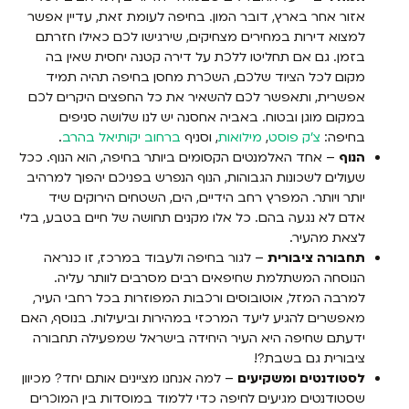
אזור אחר בארץ, דובר המון. בחיפה לעומת זאת, עדיין אפשר
למצוא דירות במחירים מצחיקים, שירגישו לכם כאילו חזרתם
בזמן. גם אם תחליטו ללכת על דירה קטנה יחסית שאין בה
מקום לכל הציוד שלכם,
השכרת מחסן בחיפה
תהיה תמיד
אפשרית, ותאפשר לכם להשאיר את כל החפצים היקרים לכם
במקום מוגן ובטוח. באביה אחסנה יש לנו שלושה סניפים
בחיפה:
צ'ק פוסט
,
מילואות
, וסניף
ברחוב יקותיאל בהרב
.
הנוף
– אחד האלמנטים הקסומים ביותר בחיפה, הוא הנוף. ככל
שעולים לשכונות הגבוהות, הנוף הנפרש בפניכם יהפוך למרהיב
יותר ויותר. המפרץ רחב הידיים, הים, השטחים הירוקים שיד
אדם לא נגעה בהם. כל אלו מקנים תחושה של חיים בטבע, בלי
לצאת מהעיר.
תחבורה ציבורית
– לגור בחיפה ולעבוד במרכז, זו כנראה
הנוסחה המשתלמת שחיפאים רבים מסרבים לוותר עליה.
למרבה המזל, אוטובוסים ורכבות המפוזרות בכל רחבי העיר,
מאפשרים להגיע ליעד המרכזי במהירות וביעילות. בנוסף, האם
ידעתם שחיפה היא העיר היחידה בישראל שמפעילה תחבורה
ציבורית גם בשבת?!
לסטודנטים ומשקיעים
– למה אנחנו מציינים אותם יחד? מכיוון
שסטודנטים מגיעים לחיפה כדי ללמוד במוסדות בין המוכרים