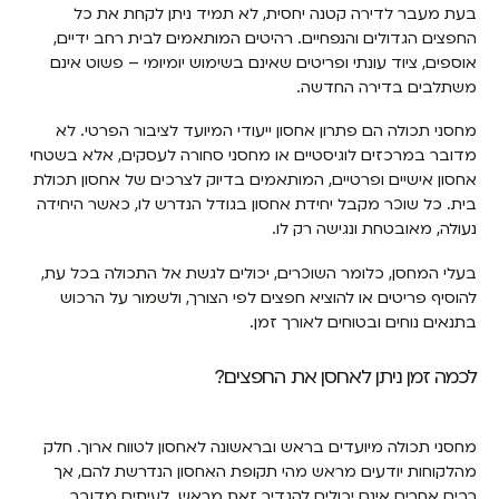
בעת מעבר לדירה קטנה יחסית, לא תמיד ניתן לקחת את כל
החפצים הגדולים והנפחיים. רהיטים המותאמים לבית רחב ידיים,
אוספים, ציוד עונתי ופריטים שאינם בשימוש יומיומי – פשוט אינם
משתלבים בדירה החדשה.
מחסני תכולה הם פתרון אחסון ייעודי המיועד לציבור הפרטי. לא
מדובר במרכזים לוגיסטיים או מחסני סחורה לעסקים, אלא בשטחי
אחסון אישיים ופרטיים, המותאמים בדיוק לצרכים של אחסון תכולת
בית. כל שוכר מקבל יחידת אחסון בגודל הנדרש לו, כאשר היחידה
נעולה, מאובטחת ונגישה רק לו.
בעלי המחסן, כלומר השוכרים, יכולים לגשת אל התכולה בכל עת,
להוסיף פריטים או להוציא חפצים לפי הצורך, ולשמור על הרכוש
בתנאים נוחים ובטוחים לאורך זמן.
לכמה זמן ניתן לאחסן את החפצים?
מחסני תכולה מיועדים בראש ובראשונה לאחסון לטווח ארוך. חלק
מהלקוחות יודעים מראש מהי תקופת האחסון הנדרשת להם, אך
רבים אחרים אינם יכולים להגדיר זאת מראש. לעיתים מדובר