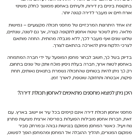
בתקופת ביניים בין דירות, ולעיתים באחסון ממושך כחלק משינוי
אורח חיים או מעבר לדירה קטנה יותר.
זהו אחד היתרונות המרכזיים של מחסני תכולה מקצועיים – גמישות
מלאה. ניתן לשכור שטח אחסון לתקופה קצרה, אך גם לשנה, שנתיים,
שלוש שנים ואף מעבר לכך, ללא מגבלה מהותית. החוזה מותאם
לצרכי הלקוח וניתן להארכה בהתאם לצורך.
בדיוק בשל כך, חשוב לבחור מחסן המופעל על ידי חברה המתמחה
באחסון לטווח ארוך, חברה בעלת ניסיון מוכח וותק של שנים בתחום.
רק כך ניתן להיות בטוחים שהתכולה נשמרת בתנאים נאותים, תחת
פיקוח, אבטחה ותחזוקה שוטפת, לאורך זמן.
היכן ניתן למצוא מחסנים מתאימים לאחסון תכולת דירה?
מחסני אחסון תכולת דירה אינם קיימים בכל עיר או יישוב בארץ. עם
זאת, חברות אחסון מובילות הפועלות בפריסה ארצית מציעות פתרון
נוח ויעיל. כאשר המחסן ממוקם בנגישות גבוהה ובמרחק סביר
ממקום המגורים, תהליך ההובלה אל המחסן ומהמחסן הופך לפשוט,