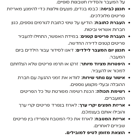
על המעבר והסדירו חשבונות סופיים.
תכנון כביסה
: כבסו בגדים, מצעים ווילונות כדי להימנע מאריזת
פריטים מלוכלכים.
העברת כתובת
: הודיעו על שינוי כתובת לגורמים נוספים, כגון
חברות אשראי וביטוח.
העברת פריטים קטנים
: במידת האפשר, התחילו להעביר
פריטים קטנים לדירה החדשה.
תכנון יום המעבר לילדים
: דאגו לסידור עבור הילדים ביום
המעבר.
היפטרות מציוד מיותר
: זרקו או תרמו פריטים שלא הצלחתם
למכור או להעביר.
אישור עם נותני שירות
: לוודא את זמני ההגעה עם חברת
ההובלה ובעלי מקצוע נוספים.
רשימת תכולה
: הכנת רשימה מפורטת של כל הפריטים
המועברים.
אריזת חפצים יקרי ערך
: לארוז בנפרד פריטים יקרי ערך
והובילו אותם בעצמכם.
אריזת המטבח
: לארוז את כלי המטבח והפרידו בין פריטים
שבירים לאחרים.
הוצאת מזומן לטיפ למובילים.