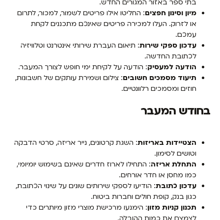
בתי ספר באזור המגורים החדש.
מיון וסינון חפצים
: החליטו אילו פריטים לשמור, למכור, לתרום
או לזרוק. העלו למכירה פריטים שאינכם מתכננים לקחת
עמכם.
עדכון ספקי שירות
: תיאום העברת שירותי אינטרנט וטלוויזיה
לכתובת החדשה.
הודעה למעסיק
: הודעה על לקיחת ימי חופש לצורך המעבר.
תיעוד מסמכים חשובים
: צילום ושמירת עותקים של חשבונות,
חוזים ומסמכים רלוונטיים.
בחודש המעבר
הצטיידות באריזות
: השגת קרטונים, נייר אריזה, סרטי הדבקה
וטושים לסימון.
התחלת אריזה
: התחילו לארוז חדרים שאינם בשימוש יומיומי,
כמו מחסן או חדר אורחים.
עדכון כתובת
: הודיעו לספקי שירותים שונים על שינוי הכתובת,
כגון בנק, קופת חולים וחברות ביטוח.
תכנון קניות מזון
: הימנעו מרכישת מוצרי מזון מיותרים כדי
לצמצם את כמות ההובלה.