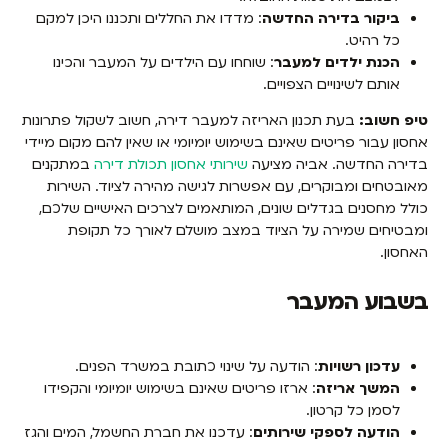
ביקור בדירה החדשה
: מדדו את החללים ותכננו היכן למקם
כל רהיט.
הכנת ילדים למעבר
: שוחחו עם הילדים על המעבר והכינו
אותם לשינויים הצפויים.
טיפ חשוב:
בעת תכנון האריזה למעבר דירה, חשוב לשקול פתרונות
אחסון עבור פריטים שאינם בשימוש יומיומי או שאין להם מקום מיידי
בדירה החדשה. אביה מציעה
שירותי אחסון תכולת דירה
במתקנים
מאובטחים ומבוקרים, עם אפשרות לגישה מהירה לציוד. השירות
כולל מחסנים בגדלים שונים, המותאמים לצרכים האישיים שלכם,
ומבטיחים שמירה על הציוד במצב מושלם לאורך כל תקופת
האחסון.
בשבוע המעבר
עדכון רשויות
: הודעה על שינוי כתובת במשרד הפנים.
המשך אריזה
: ארזו פריטים שאינם בשימוש יומיומי והקפידו
לסמן כל קרטון.
הודעה לספקי שירותים
: עדכנו את חברת החשמל, המים והגז