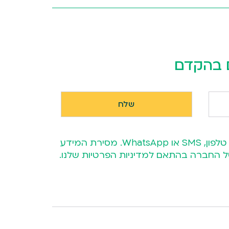
ם בהקדם
השארת פרטייך מהווה את הסכמתך כי נציג אביה אחסנה יחזור אליך בהצעה מותאמת אישית באמצעות טלפון, SMS או WhatsApp. מסירת המידע
ע של החברה בהתאם
למדיניות הפרטיות
שלנו.