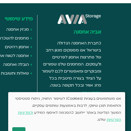
מידע שימושי
מגזין אחסנה
אביה אחסנה
מחסנים להשכרה
כחברת האחסנה הגדולה
אחסון רהיטים
בישראל אנו מספקים מגוון רחב
אחסנה לטווח ארו
של פתרונות אחסון לפרטיים
ולעסקים. המחסנים שלנו שמורים
הובלה ואחסנה
ומבוקרים ומאפשרים לכם לשמור
שאלות ותשובות
על הציוד בצורה מיטבית בכל
מזג אוויר ובכל תקופה בשנה.
אודות אביה
אנו משתמשים בעוגיות (Cookies) לשיפור החוויה, ניתוח סטטיסטי
והתאמת תוכן שיווקי, לרבות באמצעות שותפים עסקיים.
המשך הגלישה באתר ייחשב כהסכמה לאיסוף המידע
ולמדיניות
הפרטיות
שלנו.
אתר זה מוגן באמצעות Google reCAPTCHA
פרטיות
–
תנאים