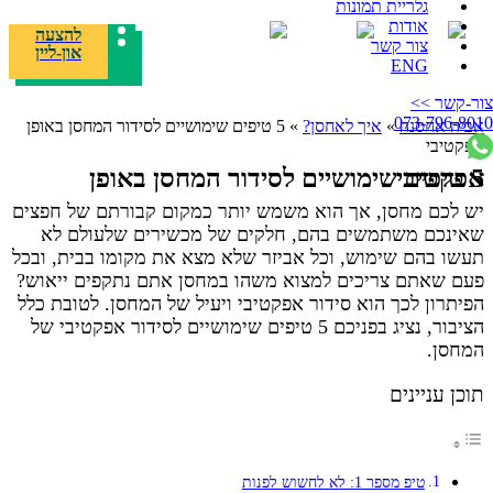
גלריית תמונות
אודות
להצעה
צור קשר
און-ליין
ENG
ממלאים פרטים
מקבלים הצעה
סוגרים הזמנה
צור-קשר >>
073-796-8010
אביה אחסנה
»
איך לאחסן?
»
5 טיפים שימושיים לסידור המחסן באופן
אפקטיבי
5 טיפים שימושיים לסידור המחסן באופן אפקטיבי
יש לכם מחסן, אך הוא משמש יותר כמקום קבורתם של חפצים
שאינכם משתמשים בהם, חלקים של מכשירים שלעולם לא
תעשו בהם שימוש, וכל אביזר שלא מצא את מקומו בבית, ובכל
פעם שאתם צריכים למצוא משהו במחסן אתם נתקפים ייאוש?
הפיתרון לכך הוא סידור אפקטיבי ויעיל של המחסן. לטובת כלל
הציבור, נציג בפניכם 5 טיפים שימושיים לסידור אפקטיבי של
המחסן.
תוכן עניינים
טיפ מספר 1: לא לחשוש לפנות