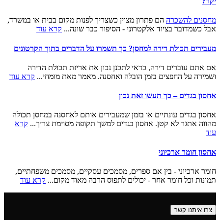
יקר?
מחסנים להשכרה
הם פתרון מצוין כשצריך לפנות מקום בבית או במשרד,
אבל כשמדובר בציוד אלקטרוני - הסיפור כבר שונה...
קרא עוד
מעבירים תכולת דירה למחסן? כך תשמרו על הדברים בתוך הקרטונים
אם אתם עוברים דירה, כדאי לתכנן נכון את אריזת תכולת הדירה
ושמירה על החפצים בזמן הובלה ואחסנה. מאמר מאת מומחי...
קרא עוד
אחסון בגדים – כך תעשו זאת נכון
אחסון בגדים עונתיים או בזמן שמעבירים אותם לאחסנה במחסן תכולה
מהווה אתגר לא קטן. אחסון בגדים למשך תקופה מסוימת צריך...
קרא
עוד
אחסון חומר ארכיוני
חומר ארכיוני - בין אם ספרים, מסמכים עסקיים, מסמכים משפחתיים,
תמונות וכל חומר אחר - יכולים לתפוס הרבה מאוד מקום...
קרא עוד
צרו איתנו קשר