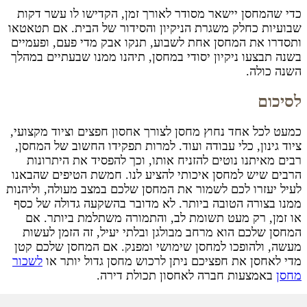
כדי שהמחסן יישאר מסודר לאורך זמן, הקדישו לו עשר דקות
שבועיות כחלק משגרת הניקיון והסידור של הבית. אם תטאטאו
ותסדרו את המחסן אחת לשבוע, תנקו אבק מדי פעם, ופעמיים
בשנה תבצעו ניקיון יסודי במחסן, תיהנו ממנו שבעתיים במהלך
השנה כולה.
לסיכום
כמעט לכל אחד נחוץ מחסן לצורך אחסון חפצים וציוד מקצועי,
ציוד גינון, כלי עבודה ועוד. למרות תפקידו החשוב של המחסן,
רבים מאיתנו נוטים להזניח אותו, וכך להפסיד את היתרונות
הרבים שיש למחסן איכותי להציע לנו. חמשת הטיפים שהבאנו
לעיל יעזרו לכם לשמור את המחסן שלכם במצב מעולה, וליהנות
ממנו בצורה הטובה ביותר. לא מדובר בהשקעה גדולה של כסף
או זמן, רק מעט תשומת לב, והתמורה משתלמת ביותר. אם
המחסן שלכם הוא מרחב מבולגן ובלתי יעיל, זה הזמן לעשות
מעשה, ולהופכו למחסן שימושי ומפנק. אם המחסן שלכם קטן
מדי לאחסן את חפציכם ניתן לרכוש מחסן גדול יותר או
לשכור
מחסן
באמצעות
חברה לאחסון תכולת דירה.