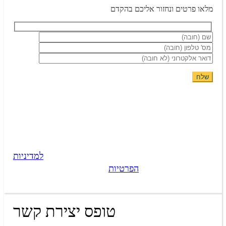
מלאו פרטים ונחזור אליכם בהקדם
השארת פרטייך מהווה את הסכמתך כי נציג אביה אחסנה
יחזור אליך בהצעה מותאמת אישית באמצעות טלפון,
SMS או WhatsApp. מסירת המידע תלויה ברצונך, והוא
ישמש אותנו למתן השירות, מחקר ושיווק של החברה.
המידע יישמר במאגר המידע של החברה בהתאם
למדיניות
הפרטיות
שלנו.
טופס יצירת קשר