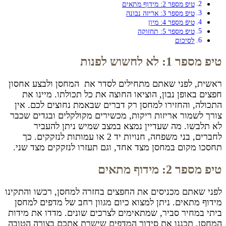
טיפ מספר 2: מידוף מתאים
טיפ מספר 3: אריזה נבונה
טיפ מספר 4: מיון
טיפ מספר 5: תחזוקה
לסיכום
טיפ מספר 1: לא לחשוש לפנות
ראשית, לפני שאתם מתחילים לסדר את המחסן ולבצע
אחסון
חפצים
באופן נבון, הוציאו החוצה את כל תכולתו. מיינו את
התכולה, והחזירו למחסן רק דברים שבאמת נחוצים לכם. אין
צורך לשמור אריזות ריקות, מכשירים מקולקלים ובגדים שכבר
לא תלבשו. מה שעדיין נמצא במצב שמיש ניתן להעביר
לחברים, בני משפחה, חנויות יד 2 או עמותות לנזקקים. כך
תחסכו מקום במחסן מצד אחד, וגם תעזרו לנזקקים מצד שני.
טיפ מספר 2: מידוף מתאים
לפני שאתם מכניסים את החפצים בחזרה למחסן, רכשו והתקינו
מידוף מתאים. ניתן למצוא כיום מגוון רחב
של מדפים למחסן
ביתי במחיר
סביר, שמתאימים לצרכים שונים. מדדו את מידות
המחסן, תכננו את סידור המדפים שישרת אתכם בצורה הטובה