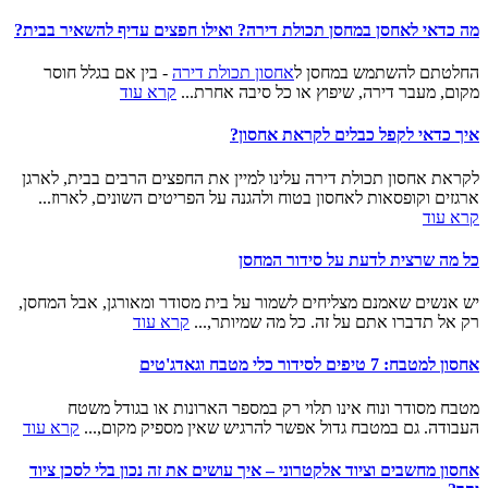
מה כדאי לאחסן במחסן תכולת דירה? ואילו חפצים עדיף להשאיר בבית?
החלטתם להשתמש במחסן ל
אחסון תכולת דירה
- בין אם בגלל חוסר
מקום, מעבר דירה, שיפוץ או כל סיבה אחרת...
קרא עוד
איך כדאי לקפל כבלים לקראת אחסון?
לקראת אחסון תכולת דירה עלינו למיין את החפצים הרבים בבית, לארגן
ארגזים וקופסאות לאחסון בטוח ולהגנה על הפריטים השונים, לארוז...
קרא עוד
כל מה שרצית לדעת על סידור המחסן
יש אנשים שאמנם מצליחים לשמור על בית מסודר ומאורגן, אבל המחסן,
רק אל תדברו אתם על זה. כל מה שמיותר,...
קרא עוד
אחסון למטבח: 7 טיפים לסידור כלי מטבח וגאדג'טים
מטבח מסודר ונוח אינו תלוי רק במספר הארונות או בגודל משטח
העבודה. גם במטבח גדול אפשר להרגיש שאין מספיק מקום,...
קרא עוד
אחסון מחשבים וציוד אלקטרוני – איך עושים את זה נכון בלי לסכן ציוד