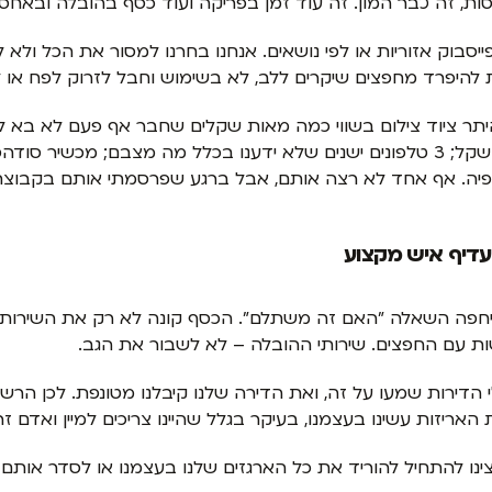
, זה כבר המון. זה עוד זמן בפריקה ועוד כסף בהובלה ובאחסנ
ים אתרים כמו אגורה ויד2 וקבוצות פייסבוק אזוריות או לפי נושאים. אנחנו בחרנו למס
ת להיפרד מחפצים שיקרים ללב, לא בשימוש וחבל לזרוק לפח א
היתר ציוד צילום בשווי כמה מאות שקלים שחבר אף פעם לא בא ל
טכנאי מחשבים מתלמד; חומר למילוי כריות ב-20 שקל; 3 טלפונים ישנים שלא ידענו ב
יה. אף אחד לא רצה אותם, אבל ברגע שפרסמתי אותם בקבוצת א
עדיף איש מקצוע
יחפה השאלה "האם זה משתלם". הכסף קונה לא רק את השירות,
 עם החפצים. שירותי ההובלה – לא לשבור את הגב.
 הדירות שמעו על זה, ואת הדירה שלנו קיבלנו מטונפת. לכן הרשי
אריזות עשינו בעצמנו, בעיקר בגלל שהיינו צריכים למיין ואדם זר ל
נו להתחיל להוריד את כל הארגזים שלנו בעצמנו או לסדר אותם