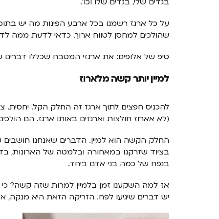
בגדים שלי, בגדים שלו וכו'.
על כל ארגז רשמנו בכל ארבע הפינות מה יש בתוכו,
שהולכים למחסן לטווח ארוך. כדאי לדעת ממה לדאו
טיפ של אלופים: את ארגזי המטבח שכללו דברים שב
למיין יותר קשה מלארוז
להכניס חפצים לתוך ארגז זה החלק הקל. יחסית. צר
(לא אארוז חולצות וארגזים באותו ארגז. הם הולכים 
החלק הקשה הוא למיין. הדברים שאנחנו חושבים ע
בציוד שזרקנו במאחורה ובלמטה של הארונות, בדבר
בנפח של כמה בני אדם ביחד.
אז למה השקענו זמן בלמיין למרות שזה קשה? כי 
יש דברים שיגיעו לפח. הזריקה הזאת היא מנקה, א