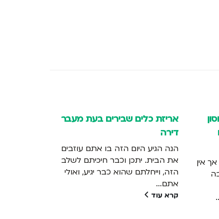
ון
אריזת כלים שבירים בעת מעבר
4 טיפים לפירוק והרכבת רהיטים
דירה
על מה להק
הנה הגיע היום הזה בו אתם עוזבים
לכם זמן ו
את הבית. יתכן וכבר חיכיתם לשלב
ך אין
קרא עוד
הזה, וייחלתם שהוא כבר יגיע, ואולי
בה
אתם...
קרא עוד
.