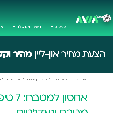
סניפים
השירותים שלנו
מח
הצעת מחיר און-ליין
מהיר וקל
אביה אחסנה
»
איך לאחסן?
»
אחסון למטבח: 7 טיפים לסידור כלי מטבח וגאדג'טים
אחסון ל
מטבח וגאדג'טים