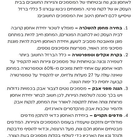
לאחסון נכון, נוח ובטיחותי של המסמכים והניירות החשובים בבית
העסק או של לקוח פרטי. המומחים גיבשו עבורנו 5 כללי ברזל
שיסייעו לכם לאחסן היטב את המסמכים החשובים:
בחירה מחסן להשכרה –
מומלץ
לשכור יחידת אחסון קרובה
לבית העסק (או לכתובת המגורים), המחסן חייב להיות במתחם
מוגן ומאובטח מסביב לשעון, ויחידת האחסון חייבת להיות מוגנת
מסיכוני מזג האוויר, מפריצות ומסיכונים נוספים.
בקרת אקלים וטמפרטורה –
כלל הברזל החשוב ביותר
לשמירה נכונה ובטיחותית של מסמכים וניירות הוא להקפיד על
תנאי אחסון עם אחוזי לחות נמוכים מ-60% וטמפרטורה במחסן
שאינה עולה על 27 מעלות צלזיוס, יש להקפיד על טמפרטורה
קבועה יחסית כל ימות השנה.
הגנה מפני אבק –
מסמכים נוטים לצבור אבק בכמויות גדולות
ויש בכך סכנה לשלמות הניירות, לכן
חשוב לבחור יחידת אחסון
מרווחת ונוחה ואחת לתקופה לאוורר את המחסן, לנקות אבק
ולהסיר שכבות אבק מהקלסרים והארגזים.
מדפים תקניים –
ביחידת האחסון כדאי להתקין מדפים
מודולריים וחזקים שיעמדו בעומס המסמכים והניירות. המדפים
מבטיחים אחסון חכם ונוח, מעל הרצפה, וכדאי להוסיף מדבקות
ולנהל נכון את הארכיון כדי לשלוף בקלות מסמכים בעת הצורך.