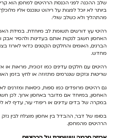
שלב ההכנה לפני הכנסת הרהיטים למחסן הוא קריטי,
ביותר לא יוכל לפצות על ריהוט שנכנס אליו מלוכל
מהתהליך ולא כשלב שולי.
רהיטי עץ דורשים תשומת לב מיוחדת. במידת האפש
האחסון חשוב לנקות אותם בעדינות ולהסיר אבק ול
הברגים, האומים והחלקים הקטנים כדאי לארוז ב
מחדש.
רהיטים עם חלקים עדינים כמו זכוכית, מראות או א
שריטות ונזקים שנגרמים מתזוזה או לחץ בזמן האחס
גם רהיטים מרופדים כמו ספות, כיסאות ומזרנים לא
האחסון, במיוחד אם מדובר באחסון ארוך. לכן חשוב
במקרה של בדים עדינים או ריפודי עור, עדיף לא ל
בסופו של דבר, ההבדל בין אחסון מוצלח לבין נז
הרהיטים מהמחסן.
אריזה חכמה ששומרת על הרהיטים