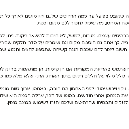
 שקובע בפועל עד כמה הרהיטים שלכם יהיו מוגנים לאורך כל תק
 המחסן, מה שיכול לחסוך לכם מקום וכסף.
רהיטים עצמם. מגירות, למשל, לא חייבות להישאר ריקות. ניתן ל
יר. כך אתם גם חוסכים מקום וגם שומרים על סדר. חלקים שבירים
וב ליצור להם שכבת הגנה קשיחה שתספוג לחצים ותמנע שברים. 
שתמש באריזות המקוריות אם הן קיימות. הן מותאמות בדיוק למו
 כולל מילוי של חללים ריקים בתוך הארגז. ארגז שלא מלא כמו 
יקוי וייבוש יסודי לפני האחסון הם חובה, ובאחסון ארוך טווח מ
ת המחסן אחרי חודשים. בסופו של דבר, אריזה חכמה היא שילו
לנזקים ותבטיחו שהרהיטים שלכם יחזרו לשימוש במצב מצוין.