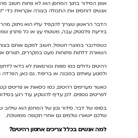
אופן הסידור בתוך המחסן הוא לא פחות חשוב מהארי
אנשים דוחסים את התכולה בצורה אקראית כדי "להכ
הדבר הראשון שצריך להקפיד עליו הוא ניתוק מהרצ
ביריעת פלסטיק עבה, משטחי עץ או כל פתרון שמיי
כשמדובר במוצרי חשמל, חשוב למקם אותם בצורה שמ
השארת דלתות פתוחות מעט במקררים, תנורים או מכ
רהיטים גדולים כמו ספות וכורסאות לא כדאי לדחוף
ולמנוע עיוותים במבנה או בריפוד. גם כאן, הפרד
כאשר מערימים רהיטים, כמו כיסאות או פריטים קט
לפריטים נוספים. לכן עדיף להשקיע עוד רגע בסיד
בסופו של דבר, סידור נכון של המחסן הוא שילוב ש
שלכם יישארו שלמים גם אחרי תקופה ממושכת.
למה אנשים בכלל צריכים אחסון רהיטים?