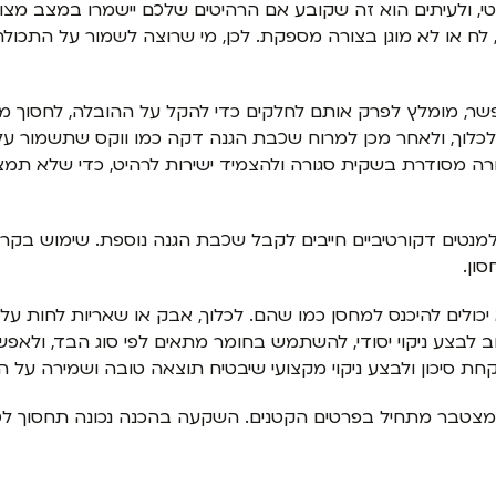
 ולעיתים הוא זה שקובע אם הרהיטים שלכם יישמרו במצב מצוין א
ך, לח או לא מוגן בצורה מספקת. לכן, מי שרוצה לשמור על התכו
ר, מומלץ לפרק אותם לחלקים כדי להקל על ההובלה, לחסוך מקו
כלוך, ולאחר מכן למרוח שכבת הגנה דקה כמו ווקס שתשמור על 
צורה מסודרת בשקית סגורה ולהצמיד ישירות לרהיט, כדי שלא 
למנטים דקורטיביים חייבים לקבל שכבת הגנה נוספת. שימוש בקרט
ון.
 יכולים להיכנס למחסן כמו שהם. לכלוך, אבק או שאריות לחות 
 לבצע ניקוי יסודי, להשתמש בחומר מתאים לפי סוג הבד, ולאפשר
קחת סיכון ולבצע ניקוי מקצועי שיבטיח תוצאה טובה ושמירה על ה
ק מצטבר מתחיל בפרטים הקטנים. השקעה בהכנה נכונה תחסוך לכ