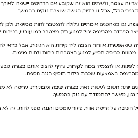
זה עצמה, ולעיתים הוא זה שקובע אם הרהיטים יישמרו לאורך זמן
ניס הכל", אבל זו בדיוק הגישה שיוצרת נזקים בהמשך.
פה. גם במחסנים איכותיים עלולה להצטבר לחות מסוימת, ולכן לא
צר הפרדה מהרצפה יכול למנוע נזק מצטבר כמו עובש, רטיבות א
אפשרת אוורור. הצבה ליד קירות היא הגיונית, אבל כדאי להשאי
ונות כביסה תסייע למנוע הצטברות ריחות ולחות פנימית.
 לפינות או להצמיד בכוח לקירות. עדיף להציב אותם בצורה טבעי
ה מהרצפה באמצעות שכבת בידוד תוסיף הגנה נוספת.
נים יותר, חשוב לעשות זאת בצורה יציבה ומבוקרת. ערימה לא 
ור נכון, מאשר להתמודד עם נזק בהמשך.
ל חשיבה על זרימת אוויר, פיזור עומסים והגנה מפני לחות. זה ל