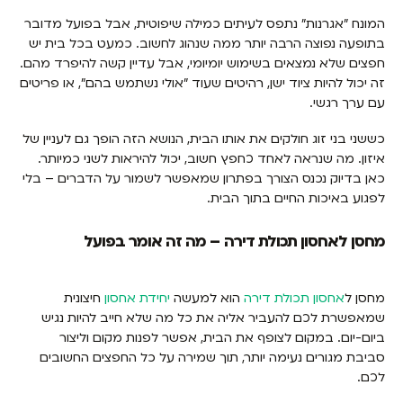
המונח "אגרנות" נתפס לעיתים כמילה שיפוטית, אבל בפועל מדובר
בתופעה נפוצה הרבה יותר ממה שנהוג לחשוב. כמעט בכל בית יש
חפצים שלא נמצאים בשימוש יומיומי, אבל עדיין קשה להיפרד מהם.
זה יכול להיות ציוד ישן, רהיטים שעוד "אולי נשתמש בהם", או פריטים
עם ערך רגשי.
כששני בני זוג חולקים את אותו הבית, הנושא הזה הופך גם לעניין של
איזון. מה שנראה לאחד כחפץ חשוב, יכול להיראות לשני כמיותר.
כאן בדיוק נכנס הצורך בפתרון שמאפשר לשמור על הדברים – בלי
לפגוע באיכות החיים בתוך הבית.
מחסן לאחסון תכולת דירה – מה זה אומר בפועל
מחסן ל
אחסון תכולת דירה
הוא למעשה
יחידת אחסון
חיצונית
שמאפשרת לכם להעביר אליה את כל מה שלא חייב להיות נגיש
ביום-יום. במקום לצופף את הבית, אפשר לפנות מקום וליצור
סביבת מגורים נעימה יותר, תוך שמירה על כל החפצים החשובים
לכם.