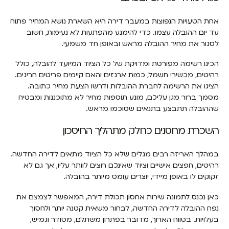
אחת הטעויות הנפוצות במעבר דירה היא השארת נושא המחיר פתוח
עד יום ההובלה עצמו. כדי להימנע מהפתעות לא נעימות, חשוב
לסגור את מחיר ההובלה מראש ובאופן חד משמעי.
הכינו רשימה מפורטת ומדויקת של כל הציוד המיועד להובלה, כולל
רהיטים, מכשירי חשמל, כמות ארגזים והאם קיימים פריטים חריגים.
הציגו את הרשימה לחברת ההובלות ודרשו הצעת מחיר כתובה.
מסמך ברור מגן עליכם, מונע תוספות מחיר לא מתוכננות ומבטיח
שההובלה תתבצע בתנאים שסוכמו מראש.
השכרת מחסנים כחלק מתהליך החיסכון
במהלך האריזה רבים מגלים שלא כל הציוד מתאים לדירה החדשה.
רהיטים, חפצים אישיים וציוד שאינכם רוצים לוותר עליו, אך גם לא
זקוקים לו באופן מיידי, יוצרים עומס מיותר בהובלה.
כאן נכנס לתמונה שירות אחסון תכולת דירה, המאפשר לצמצם את
נפח ההובלה לדירה החדשה, לבחור משאית קטנה יותר ולחסוך
בעלויות. בטווח הארוך, מדובר בפתרון משתלם, מסודר וגמיש,