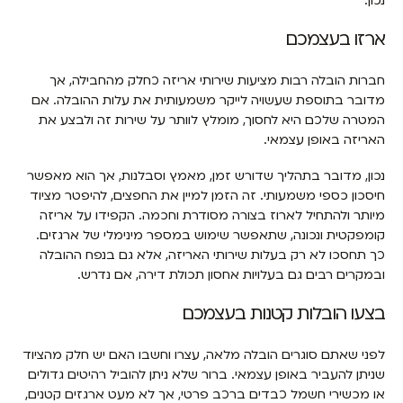
נכון.
ארזו בעצמכם
חברות הובלה רבות מציעות שירותי אריזה כחלק מהחבילה, אך
מדובר בתוספת שעשויה לייקר משמעותית את עלות ההובלה. אם
המטרה שלכם היא לחסוך, מומלץ לוותר על שירות זה ולבצע את
האריזה באופן עצמאי.
נכון, מדובר בתהליך שדורש זמן, מאמץ וסבלנות, אך הוא מאפשר
חיסכון כספי משמעותי. זה הזמן למיין את החפצים, להיפטר מציוד
מיותר ולהתחיל לארוז בצורה מסודרת וחכמה. הקפידו על אריזה
קומפקטית ונכונה, שתאפשר שימוש במספר מינימלי של ארגזים.
כך תחסכו לא רק בעלות שירותי האריזה, אלא גם בנפח ההובלה
ובמקרים רבים גם בעלויות אחסון תכולת דירה, אם נדרש.
בצעו הובלות קטנות בעצמכם
לפני שאתם סוגרים הובלה מלאה, עצרו וחשבו האם יש חלק מהציוד
שניתן להעביר באופן עצמאי. ברור שלא ניתן להוביל רהיטים גדולים
או מכשירי חשמל כבדים ברכב פרטי, אך לא מעט ארגזים קטנים,