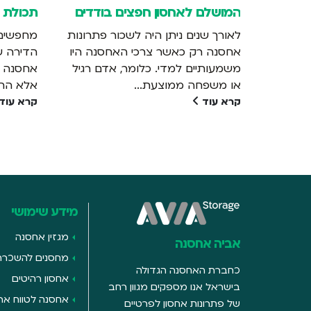
ודדים
תכולת דירה?
זמני לב
פתרונות
מחפשים פתרון אמין לאחסון תכולת
מעבר זמ
נה היו
הדירה שלכם? הבחירה בחברת
שצעירים
ם רגיל
אחסנה היא לא החלטה טכנית בלבד,
בשנה הא
אלא החלטה שמשפיעה ישירות על...
שהביאה 
קרא עוד
קרא עוד
מידע שימושי
מגזין אחסנה
אביה אחסנה
מחסנים להשכרה
כחברת האחסנה הגדולה
אחסון רהיטים
בישראל אנו מספקים מגוון רחב
אחסנה לטווח ארו
של פתרונות אחסון לפרטיים