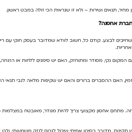
מחיר, תנאים ושירות – ולא זו שנראית הכי זולה במבט ראשון.
חברת אחסנה?
חייבים לבצע. קודם כל, חשוב לוודא שמדובר בעסק חוקי עם רישיו
אחריות.
 המקום נקי, מסודר ומתוחזק, האם יש סימנים ללחות או הזנחה
ין, האם ההסברים ברורים והאם יש שקיפות מלאה לגבי תנאי האח
. מתחם אחסון מקצועי צריך להיות מגודר, מאובטח במצלמות 
אש תקינות. מדובר בסיכון אמיתי שיכול לגרום לנזק משמעותי, ול