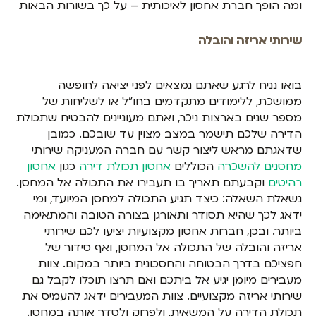
ומה הופך חברת אחסון לאיכותית – על כך בשורות הבאות
שירותי אריזה והובלה
בואו נניח לרגע שאתם נמצאים לפני יציאה לחופשה
ממושכת, ללימודים מתקדמים בחו"ל או לשליחות של
מספר שנים בארצות ניכר, ואתם מעוניינים להבטיח שתכולת
הדירה שלכם תישמר במצב מצוין עד שובכם. כמובן
שדאגתם מראש ליצור קשר עם חברה המעניקה שירותי
מחסנים להשכרה
הכוללים
אחסון תכולת דירה
כגון
אחסון
רהיטים
וקבעתם תאריך בו תעבירו את התכולה אל המחסן.
נשאלת השאלה: כיצד תגיע התכולה למחסן המיועד, ומי
ידאג לכך שהיא תסודר ותאורגן בצורה הטובה והמתאימה
ביותר. ובכן, חברות אחסון מקצועיות יציעו לכם שירותי
אריזה והובלה של התכולה אל המחסן, ואף סידור של
חפציכם בדרך הבטוחה והחסכונית ביותר במקום. צוות
מעבירים מיומן יגיע אל ביתכם ואם תרצו תוכלו לקבל גם
שירותי אריזה מקצועיים. צוות המעבירים ידאג להעמיס את
תכולת הדירה על המשאית, ולפרוק ולסדר אותה במחסן.